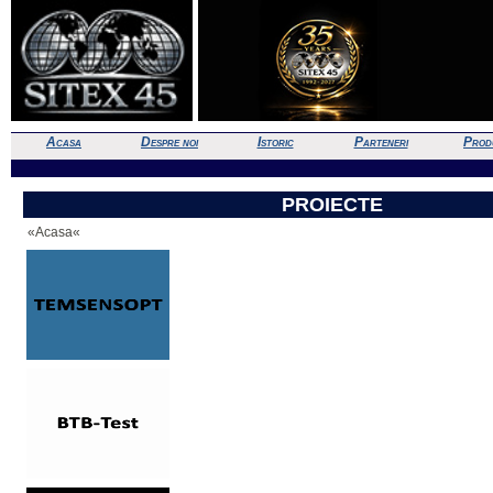
Acasa
Despre noi
Istoric
Parteneri
Prod
PROIECTE
«Acasa«