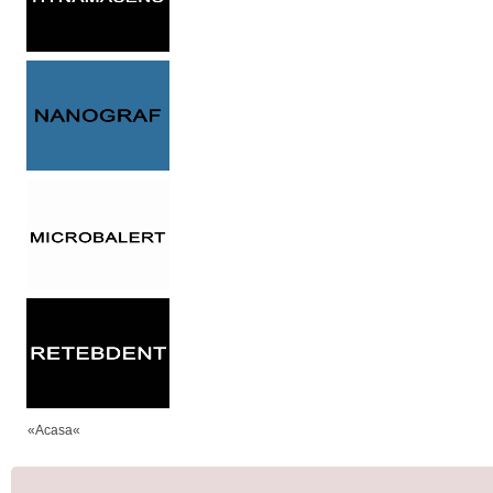
«Acasa«